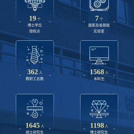
19
7
个
个
博士学位
国家及省部级
授权点
实验室
362
1568
人
人
教职工总数
本科生
1645
1198
人
人
硕士研究生
博士研究生