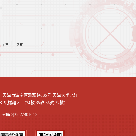
下页
尾页
：天津市津南区雅观路135号 天津大学北洋
 机械组团 （34教 35教 36教 37教）
86(0)22 27401040