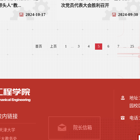
头人”教...
次党员代表大会胜利召开
2024-10-17
2024-09-30
首页
上页
1
...
3
4
5
6
7
...
25
地址
园校区
校内链接
电话：+
院长信箱
天津大学
天大教务处