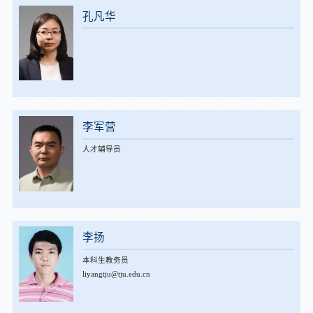
孔凡华
李军营
人才辅导员
李扬
本科生教务员
liyangtju@tju.edu.cn