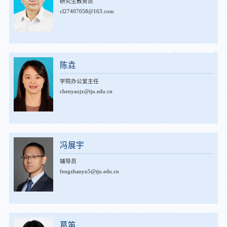
研究生教务员
cl27407058@163.com
陈垚
学院办公室主任
chenyaojx@tju.edu.cn
冯展宇
辅导员
fengzhanyu5@tju.edu.cn
葛笛