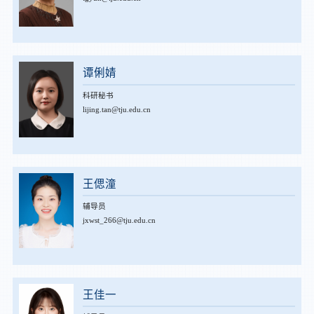
谭俐婧
科研秘书
lijing.tan@tju.edu.cn
王偲潼
辅导员
jxwst_266@tju.edu.cn
王佳一