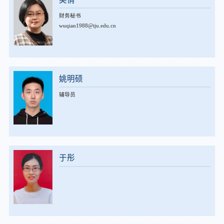
财务秘书
wuqian1988@tju.edu.cn
姚明硕
辅导员
于彤