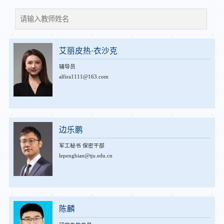
艾丽皮热·衣沙克
辅导员
alfira1111@163.com
边乐鹏
军工秘书 保密干部
lepengbian@tju.edu.cn
陈麟