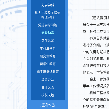
力学学科
动力工程及工程热
物理学科
（通讯员 孙
员会十一届五次
党建学习园地
员、各教工党支
党委动态
孙涛首先就
支部风采
进行了介绍，《
本科生教育
业的关键时期举
研究生教育
会提到了教育、
留学生教育
筹推进教育科技
非学历继续教育
他表示，学院将
会上，孙涛传
综合办公
半年工作情况报
合作交流
机械工程学
校友天地
心的党中央将改
通知公告
拥护“两个确立”