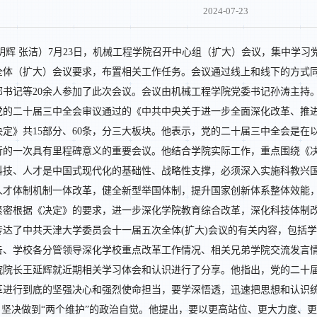
2024-07-23
明辉 张洁）7月23日，机械工程学院召开中心组（扩大）会议，集中学
全体（扩大）会议要求，布置相关工作任务。会议通过线上和线下的方式
部书记等20余人参加了此次会议。会议由机械工程学院党委书记孙涛主持
党的二十届三中全会审议通过的《中共中央关于进一步全面深化改革、推
决定》共15部分、60条，分三大板块。他表示，党的二十届三中全会是在
行的一次具有里程碑意义的重要会议。他结合学院实际工作，重点围绕《
科技、人才是中国式现代化的基础性、战略性支撑，必须深入实施科教兴
人才体制机制一体改革，健全新型举国体制，提升国家创新体系整体效能
紧密根据《决定》的要求，进一步深化学院教育综合改革，深化科技体制
达了中共天津大学委员会十一届五次全体(扩大)会议的有关内容，包括学
告、学校各分管领导深化学校重点改革工作情况、相关兄弟学院交流发言
院院长王延辉就近期相关学习体会和认识进行了分享。他指出，党的二十
革进行到底的坚强决心和强烈使命担当，要学深悟透，迅速把思想和认识
、坚决做到“两个维护”的政治自觉。他提出，要以更高站位、更大力度、