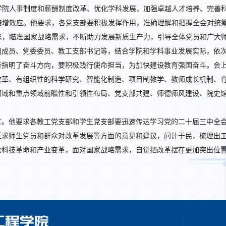
学院人事制度和薪酬制度改革、优化学科发展，加强卓越人才培养、完善
倍增效应。他要求，各党支部要积极发挥作用，准确理解和把握全会对统
求，瞄准国家战略需求，不断助力发展新质生产力，引导全体党员和广大
组成员、党委委员、教工支部书记等，结合学院和学科事业发展实际，依
者指明了奋斗方向，要积极践行使命担当，为加快建设教育强国奋斗。会
改革、有组织性的科学研究、智能化制造、项目制教学、教师成长机制、
领域和重点领域前瞻性和引领性布局、党支部共建、师德师风建设、院史
言。他要求各教工党支部和学生党支部要迅速传达学习党的二十届三中全
征求师生党员和群众对改革发展等方面的意见和建议，问计于民，梳理出
轮科技革命和产业变革，面对国家战略需求，自觉把改革摆在更加突出位