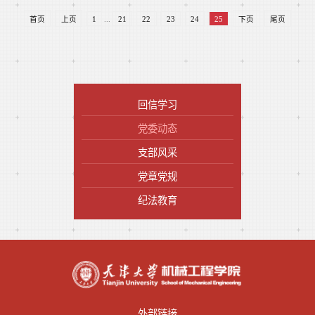
首页
上页
1
...
21
22
23
24
25
下页
尾页
回信学习
党委动态
支部风采
党章党规
纪法教育
外部链接