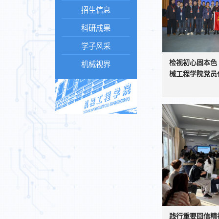
招生信息
科研成果
学子风采
检视初心固本色
机械视界
械工程学院党员代
践行重要回信精