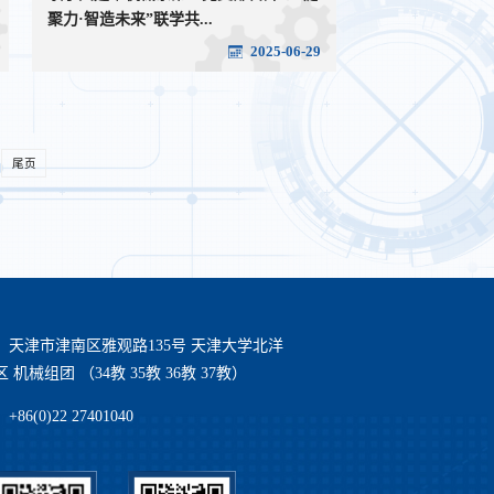
聚力·智造未来”联学共...
2025-06-29
尾页
：天津市津南区雅观路135号 天津大学北洋
 机械组团 （34教 35教 36教 37教）
86(0)22 27401040