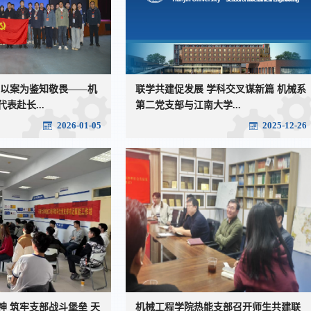
 以案为鉴知敬畏——机
联学共建促发展 学科交叉谋新篇 机械系
表赴长...
第二党支部与江南大学...
2026-01-05
2025-12-26
神 筑牢支部战斗堡垒 天
机械工程学院热能支部召开师生共建联