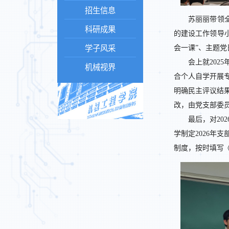
招生信息
苏丽丽带领
科研成果
的建设工作领导
学子风采
会一课”、主题
会上就20
机械视界
合个人自学开展
明确民主评议结
改，由党支部委
最后，对2
学制定2026年
制度，按时填写