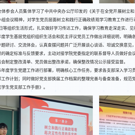
全体参会人员集体学习了中共中央办公厅印发的《关于在全党开展树立和
小组会议精神，对学生党员层面树立和践行正确政绩观学习教育工作进行
党日等组织生活形式，扎实做好学习传达工作，确保学习教育走深走实、见
25年度学生基层党组织组织生活会和民主评议党员工作做出详细说明，明确
专题研讨、交流体会，认真查摆问题并广泛开展谈心谈话、坦诚交换意见
果的确定标准与反馈要求，主动对接学院党委指定的联系督导人员做好会
员会制定整改清单、党员做出整改承诺，确保整改情况公示接受监督。
026年度学生党建工作进行部署，明确核心工作任务，要求各支部深入学习
支部工作计划；同时做好党支部换届工作档案的整理完善与备查准备，规范
《学生党支部工作手册》。