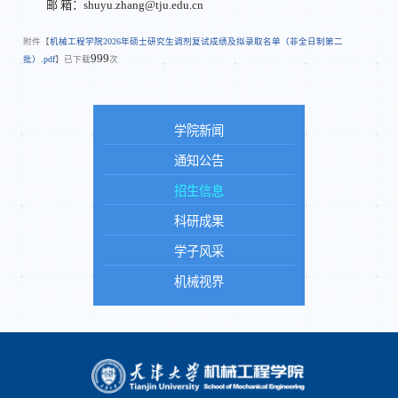
邮 箱：shuyu.zhang@tju.edu.cn
附件【
机械工程学院2026年硕士研究生调剂复试成绩及拟录取名单（非全日制第二
999
批）.pdf
】已下载
次
学院新闻
通知公告
招生信息
科研成果
学子风采
机械视界