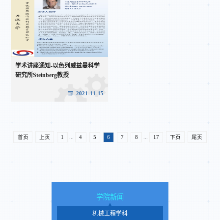
学术讲座通知-以色列威兹曼科学
研究所Steinberg教授
2021-11-15
首页
上页
1
...
4
5
6
7
8
...
17
下页
尾页
学院新闻
机械工程学科