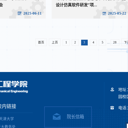
会
设计仿真软件研发”项...
2025-06-11
2025-05-22
首页
上页
1
2
3
4
5
...
28
下
地址
园校区
校内链接
电话：+
院长信箱
天津大学
天大教务处