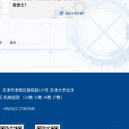
会会士！
2025-05-09
页
尾页
：天津市津南区雅观路135号 天津大学北洋
 机械组团 （34教 35教 36教 37教）
86(0)22 27401040