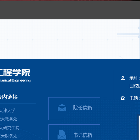
地址
园校区
校内链接
电话：+
院长信箱
天津大学
天大教务处
大研究生院
书记信箱
天大财务处