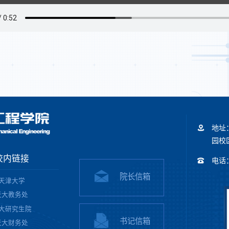
地址
园校区
校内链接
电话：+
院长信箱
天津大学
天大教务处
大研究生院
书记信箱
天大财务处