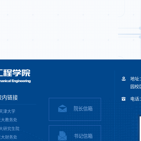
地址
园校区
校内链接
电话：+
院长信箱
天津大学
天大教务处
大研究生院
书记信箱
天大财务处