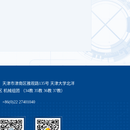
：天津市津南区雅观路135号 天津大学北洋
 机械组团 （34教 35教 36教 37教）
86(0)22 27401040