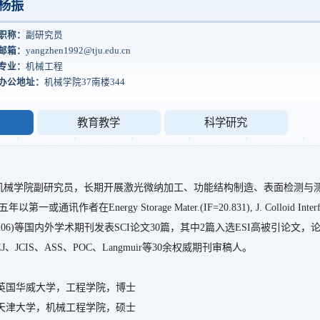
杨振
职称：
副研究员
邮箱：
yangzhen1992@tju.edu.cn
专业：
机械工程
办公地址：
机械学院37南楼344
教育教学
科学研究
机械学院副研究员，长期开展激光微纳加工、功能结构制造、表面检测与测量
讯作者在Energy Storage Mater.(IF=20.831), J. Colloid Interf. Sci.(IF
. (IF=6.206)等国内外学术期刊发表SCI论文30篇，其中2篇入选ESI高被
J、JCIS、ASS、POC、Langmuir等30余权威期刊审稿人。
21/04 英国华威大学，工程学院，博士
16/12 天津大学，机械工程学院，硕士