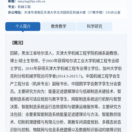
邮箱：
tianying@tju.edu.cn
专业：
机械工程
办公地址：
天津市津南区天津大学北洋园校区机械大楼（37教学楼）245办公室
个人简介
教育教学
科学研究
【概况】
田颖，黑龙江省哈尔滨人，天津大学机械工程学院机械系副教授，
博士/硕士生导师，于2003年获得哈尔滨工业大学机械工程专业硕
士学位，2010年获得天津大学机械工程专业博士学位，加州大学伯
克利分校机械学院访问学者(2014.3-2015.7)。中国机械工程学会生
产工程分会（机床专业）副秘书长、中国图学学会数字孪生分会委
员。主要研究方向为：能量足迹建模理论与低碳制造关键技术、智
能制造系统可适应规划与数字孪生、网联制造系统运行机制与智慧
决策、智能制造系统运行态势感知与健康运维服务等，主要研究方
法包括：全要素智能制造系统能量足迹建理论与方法、智能数控技
术、切削机理建模与有限元分析、离散车间调度规划、多模态状态
识别与控制、物联网与信息系统建模以及数据知识驱动的故障识别