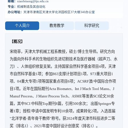
邮箱：
xiaofeisong@tju.edu.cn
专业：
机械制造及其自动化
办公地址：
天津市津南区天津大学北洋园校区37大楼340办公室
个人简介
教育教学
科学研究
【概况】
宋晓菲，天津大学机械工程系教授，硕士/博士生导师。研究方向
为面向外科手术的生物组织先进切割技术及医疗器械（超声刀、水
刀）、人体组织修复支架。主持国家自然科学基金项目4项，天津
市自然科学基金1项；参加863支撑计划项目1项、973重大项目1
项、04重大专项1项等国家重点项目6项；ACSRF澳/中国际合作项
目1项。近年在国际期刊Acta Biomater、Int J Mach Tool Manu、J
Manuf Process、J Mater Process Tech、ASME等发表SCI论文30余
篇，其中SCI 中科院Top期刊8篇，引用500余次； 出版Springer专
著1章；授权/申请中国发明专利10余项，成果转化2项。入选首届
“北洋学者-青年骨干教师”称号。获2024年度天津市科技进步二等
奖（排名1）、2021年度中国好设计创意奖（排名1）。