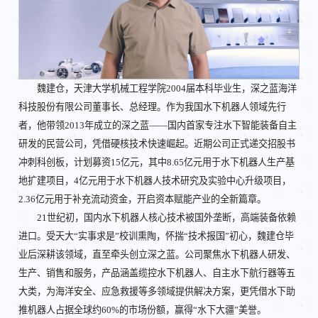
魏建仓，天津大学机械工程学院2004届本科毕业生，深之蓝海洋
科技股份有限公司董事长、总经理。作为我国水下机器人领域先行
者，他带领2013年成立的深之蓝——国内首家专注水下智能装备自主
研发的民营公司，凭借硬核技术快速崛起。近期公司正式递交招股书
冲刺科创板，计划募资15亿元，其中8.65亿元用于水下机器人生产基
地扩建项目，4亿元用于水下机器人技术研究及实验中心升级项目，
2.36亿元用于补充流动资金，开启资本赋能产业的全新篇章。
21世纪初，国内水下机器人核心技术被国外垄断，高端装备依赖
进口。受天大“实事求是”校训熏陶，怀揣“技术报国”初心，魏建仓毕
业后深耕该领域，直至牵头创立深之蓝。公司聚焦水下机器人研发、
生产、销售和服务，产品涵盖缆控水下机器人、自主水下航行器等五
大类，为海洋安全、应急救援等多领域提供解决方案，更凭借水下助
推机器人占据全球约60%的市场份额，赢得“水下大疆”美誉。