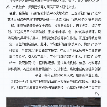
在打造结合区域经济发展的一流应用型大学。会上，双方围绕人才培
养、产教融合、师资建设等方面展开深入研讨交流。
会后，金伟娅一行到智能制造中心实地考察，王磊详细介绍了“进阶
式项目制课程体系”的构建逻辑——通过《设计与建造I-IV》等系列课
程，围绕智能装备研发全流程，设置命题设计、自主创新、综合实
践、工程应用四个递进阶段，形成“做中学、创中学”的教学闭环。现
场展出的乒乓球机器人、智能物流系统等学生作品，正是这种教育理
念下诞生的创新成果。此外，学院依托智能制造中心，构建了“多学
科交叉、产教融合”的实践教学模式：中心已与30余家领军企业共建
联合实验室，引入数字孪生、工业互联网等前沿技术，打造了“虚实
结合、软硬协同”的工程训练场景。通过集成机械、信息、材料等多
学科资源，构建起涵盖智能设计、先进制造、系统集成的全链条创新
平台，每年支撑2000余人次开展创新创业实践。
金伟娅一行对我院工程教育改革的积极探索与创新实践表示充分认
可，对新工科教育改革成效与智能制造中心建设成果给予了高度评
价。