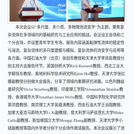
本次会议以“多尺度、多介质、多物理场流变学”为主题，聚焦复
杂流体在多领域内的基础研究与工业应用的挑战。会议设主会场和三
个分会场，并设置青年学生专场，报告内容涵盖黏弹性流体的稳定性
与湍流、复杂流体的多尺度建模与模拟、复杂流体的流变学与应用等
各方面。中国石油大学（北京）张劲军教授和天津大学李凤臣教授分
别主持大会报告环节，英国剑桥大学Rich Kerswell教授、西北工业大
学郗恒东教授、奥地利科学技术研究所Björn Hof教授、天津大学张红
娜副教授分别做大会报告，分享了领域内重要研究进展。以色列魏兹
曼研究所Victor Steinberg教授、印度理工学院Viswanathan Shankar教
授、香港城市大学Jonathan James Wylie教授、中国科学院化学研究所
郭洪霞教授、南京理工大学吴威涛教授、西安石油大学王治国教授、
加拿大麦克马斯特大学Li Xi副教授、意大利罗马萨皮恩扎大学Mirko
Gallo副教授、新加坡国立大学Mengqi Zhang副教授、天津大学李小
斌副教授等国内外学者分别于分会场作邀请报告。本次会议展示了流