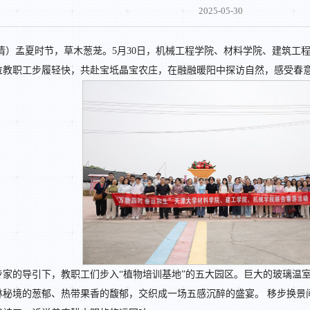
2025-05-30
倩）孟夏时节，草木葱茏。5月30日，机械工程学院、材料学院、建筑工程
位教职工步履轻快，共赴宝坻晶宝农庄，在融融暖阳中探访自然，感受春
专家的导引下，教职工们步入“植物培训基地”的五大园区。巨大的玻璃温
林秘境的葱郁、热带果香的馥郁，交织成一场五感沉醉的盛宴。 移步换景