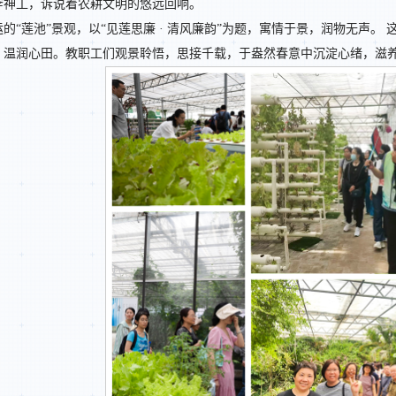
斧神工，诉说着农耕文明的悠远回响。
的“莲池”景观，以“见莲思廉 · 清风廉韵”为题，寓情于景，润物无声
，温润心田。教职工们观景聆悟，思接千载，于盎然春意中沉淀心绪，滋