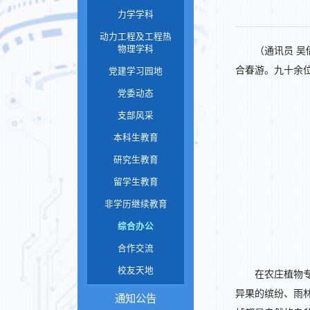
力学学科
动力工程及工程热
物理学科
（通讯员 吴
合春游。九十余
党建学习园地
党委动态
支部风采
本科生教育
研究生教育
留学生教育
非学历继续教育
综合办公
合作交流
校友天地
在农庄植物
异果的缤纷、雨
通知公告