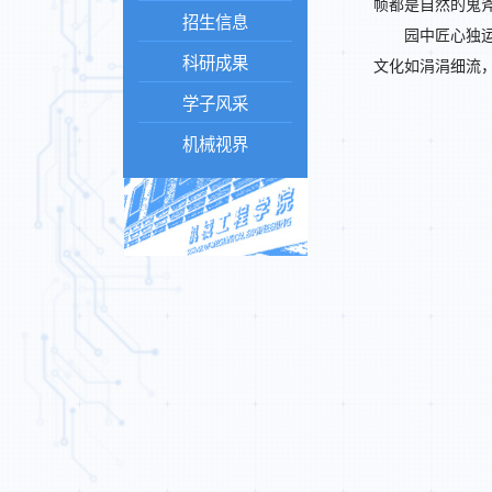
帧都是自然的鬼
招生信息
园中匠心独运
科研成果
文化如涓涓细流
学子风采
机械视界