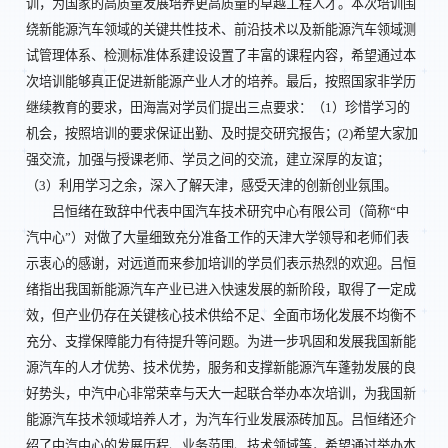
训，为国家的高质量发展培养更高质量的卓越工程人才。本次培训围
绕新能源汽车领域的关键共性技术、前沿技术以及新能源汽车领域测
试管理体系、检测标准体系建设设置了丰富的课程内容，希望通过本
次培训能够真正促进新能源产业人才的培养。最后，按照国家非学历
继续教育的要求，田海嵩对学员们提出三点要求：（1）珍惜学习的
机会，按照培训的要求保证出勤、及时提交研究报告；(2)希望大家加
强交流，加强与授课老师、学员之间的交流，建立深厚的友谊；
（3）利用学习之余，深入了解天津，感受天津的创新创业氛围。
吕恒绪在致辞中代表中国汽车技术研究中心有限公司（简称“中
汽中心”）对做了大量细致充分准备工作的天津大学领导和老师们表
示衷心的感谢，对远道而来参加培训的学员们表示热烈的欢迎。吕恒
绪指出我国新能源汽车产业已进入快速发展的新阶段，取得了一定成
效，但产业仍存在关键核心技术供给不足、全面市场化发展不均衡不
充分、支撑保障能力有待提升等问题。为进一步巩固和发展我国新能
源汽车的人才优势、技术优势，服务和支撑新能源汽车蓬勃发展的良
好势头，中汽中心非常荣幸与天大一起联合举办本次培训，为我国新
能源汽车技术领域培养人才，为汽车行业发展添砖加瓦。吕恒绪还介
绍了中汽中心的发展历程、业务范围、技术领域等，希望通过举办本