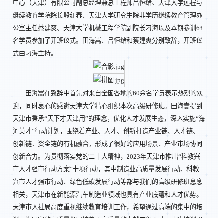
中心（天津）有限公司副总经理兼总工程师吕恒绪、天津大学远程与
继续教育学院院长殷红春、天津大学研究生院非学历继续教育管理办
公室主任蔡建爽、天津大学机械工程学院副院长刁海以及本期参训68
名学员参加了开班仪式。田海嵩、吕恒绪和蔡建爽分别致辞，开班仪
式由刁海主持。
田海嵩在致辞中首先对来自全国各地的60余名学员表示热烈的欢
迎，同时衷心的感谢天津大学精心组织本次高级研修班。田海嵩提到
天津市秉承“天下才天津用”的理念，优化人才发展生态，深入实施“海
河英才”行动计划，围绕着产业、人才、创新打造产业链、人才链、
创新链、资金链的有机融合，形成了很好的应用场景、产业市场协同
创新合力。为贯彻落实党的二十大精神，2023年天津市推出“科教兴
市人才强市行动方案”十项行动，其中制造业高质量发展行动、科教
兴市人才强市行动、绿色低碳发展行动等都与我们的高级研修班息息
相关，天津市在新能源汽车制造业领域也具有产业底蕴和人才优势。
天津市人社局高度重视继续教育培训工作，希望通过高端的集中的培