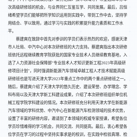
次高级研修班的机会，与业界同仁互鉴互学、共同发展。最后，吕恒
绪希望学员们能够把所学知识运用到实践中，带到工作中去，坚持学
用结合、学以致用，通过学习与实践的积累提升能力素质和工作水
平。
蔡建爽在致辞中首先对参训的学员们表示热烈的欢迎，感谢天津
市人社局、中汽中心对本次研修班的大力支持。蔡建爽指出本次研修
班依托远程继续教育学院获批的国家专业技术人员继续教育基地，入
选了人力资源社会保障部“专业技术人才知识更新工程2023年高级研
修项目计划”，同时强调新能源汽车领域卓越工程人才技术赋能高级
研修班也是写进天津大学2023年重点工作中的两个重点研修班之一。
随后，蔡建爽介绍了天津大学的悠久历史、建设荣誉、办学理念、学
科布局以及天津大学新工科建设成果，介绍了本次研修班组织单位机
械工程学院学科建设的情况。本次研修班充分利用天津大学在新能源
汽车领域的学科优势、中汽中心在新能源汽车检测领域的技术优势，
设置了丰富的研修内容，邀请到了本领域的权威专家授课，希望各位
学员珍惜难得的学习机会，共同交流、共同提高。最后，衷心希望各
位学员在学习的过程中坚持实事求是的校训，在实践中检验真理、检