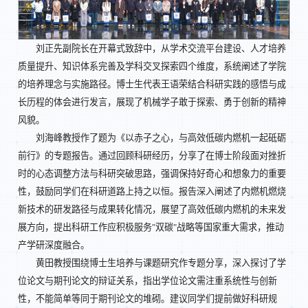
刘正先副院长在开幕式致辞中，从学术交流平台建设、人才培养
质量提升、知识体系完善及学科交叉探索四个维度，系统阐述了学院
的培养理念与实施路径。博士生代表王语荣结合科研实践的感悟与成
长历程的体会进行发言，展现了机械学子敢于探索、勇于创新的精神
风貌。
刘海峰教授作了题为《以赤子之心，与高效低碳内燃机一起砥砺
前行》的专题报告。通过回顾科研经历，分享了在博士阶段面对挫折
时的心态调整方法与科研突破思路，强调保持好奇心和想象力的重要
性，鼓励同学们在科研道路上持之以恒。报告深入阐述了内燃机燃烧
新技术的研发路径与成果转化情况，展望了高效低碳内燃机的未来发
展方向，提出科研工作应积极服务"双碳"战略等国家重大需求，推动
产学研深度融合。
黄田教授围绕博士生培养与课题研究作专题分享，深入探讨了学
位论文与期刊论文的辩证关系，指出学位论文需注重系统性与创新
性，不能简单等同于期刊论文的堆砌。建议同学们提前做好科研规