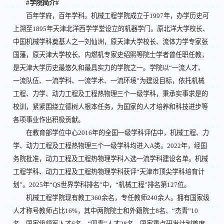
#
学院简介#
百年学府，百年学科。机械工程学院成立于1997年，办学历史可
上溯至1895年天津北洋西学学堂设立的机器学门。原北洋大学校长、
中国机械学科奠基人之一刘仙洲，原天津大学校长、流体力学专家张
国藩，原天津大学校长、内燃机专家史绍熙等院士学者曾任职任教，
是天津大学历史最悠久和最具实力的学院之一。学院以“一流人才、
一流队伍、一流学科、一流学术、一流环境”为建设目标，依托机械
工程、力学、动力工程及工程热物理三个一级学科，秉承实事求是的
校训，紧紧围绕立德树人根本任务，为国家的人才培养和科技进步等
各项事业作出积极贡献。
在教育部学位中心2016年的全国一级学科评估中，机械工程、力
学、动力工程及工程热物理三个一级学科均进入A类。2022年，经国
务院批准，动力工程及工程热物理学科入选一流学科建设名单。机械
工程学科、动力工程及工程热物理学科获评“天津市顶尖学科培育计
划”。2025年“QS世界学科排名”中，“机械工程”排名第127位。
机械工程学院现有教工360余名，专任教师240余人。拥有国家级
人才称号教师占比16%，其中两院院士和外籍院士8名、“杰青”10
名、国家级领军人才6名，“四青”人才28名，国家重点研发计划首席