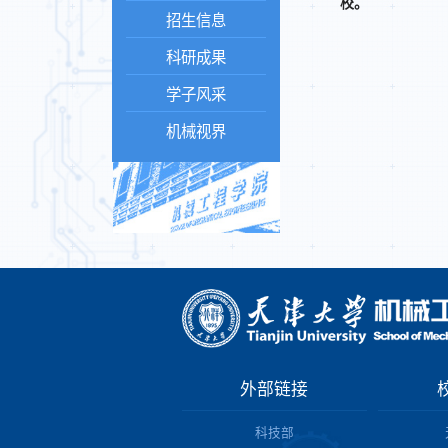
校。
招生信息
科研成果
学子风采
机械视界
外部链接
科技部