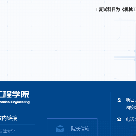
l
复试科目为《机械
地址
园校区
校内链接
电话：+
院长信箱
天津大学