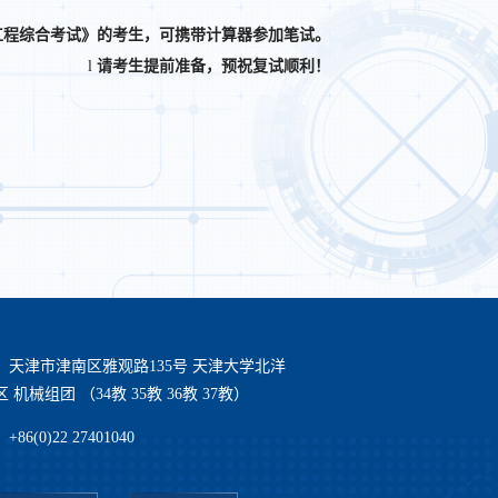
工程综合考试》的考生，可携带计算器参加笔试。
l
请考生提前准备，预祝复试顺利！
：天津市津南区雅观路135号 天津大学北洋
 机械组团 （34教 35教 36教 37教）
86(0)22 27401040