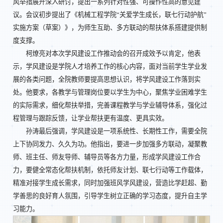
风举措展开深入研讨，提出一系列针对性强、可操作性高的意见建
议。会议初步提出了《机械工程学院“关爱学生成长，联七行动护航”
实施方案（草案）》，为师生互助、多方联动的帮扶体系搭建提供制
度支撑。
柯燎亮对本次学风建设工作推动会的召开成效予以肯定，他表
示，学风建设是学院人才培养工作的核心内容，面对当前学生学业发
展的各类问题，全院教师要提高思想认识，将学风建设工作落到实
处。他要求，各教学与管理岗位要以学生为中心，聚焦学业困难学生
的实际需求，细化帮扶举措，完善课程教学与学业辅导体系，强化过
程管理与跟踪反馈，让学业帮扶更有温度、更具实效。
孙涛最后强调，学风建设是一项系统性、长期性工作，需要全院
上下协同发力、久久为功。他指出，要进一步加强多方联动，凝聚教
师、班主任、师友导师、辅导员等各方力量，形成学风建设工作合
力，要健全常态化帮扶机制，依托师友计划、联七行动等工作载体，
精准对接学生成长需求，同时加强班风学风建设，营造比学赶超、勤
学善思的良好育人氛围，引导学生树立正确的学习态度，提升自主学
习能力。