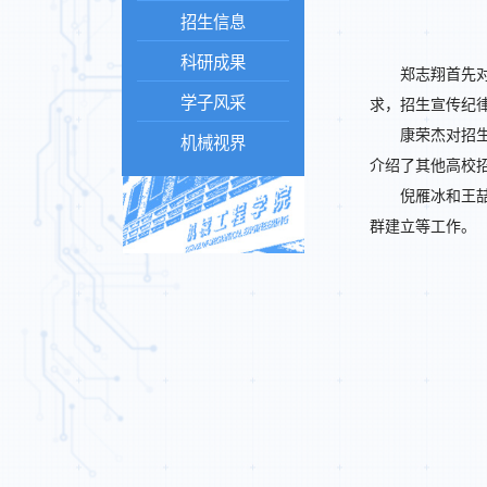
招生信息
科研成果
郑志翔首先
学子风采
求，招生宣传纪
康荣杰对招
机械视界
介绍了其他高校
倪雁冰和王
群建立等工作。