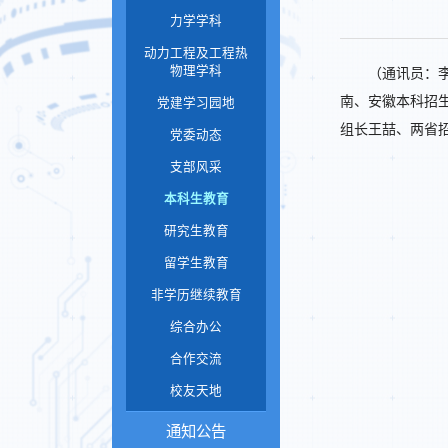
力学学科
动力工程及工程热
物理学科
（通讯员：李
南、安徽本科招
党建学习园地
组长王喆、两省
党委动态
支部风采
本科生教育
研究生教育
留学生教育
非学历继续教育
综合办公
合作交流
校友天地
通知公告