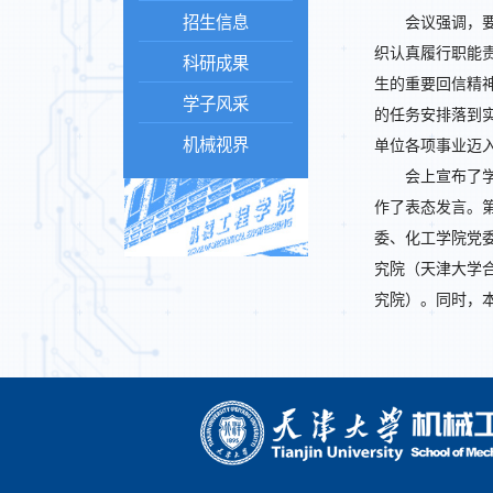
招生信息
会议强调，
织认真履行职能
科研成果
生的重要回信精
学子风采
的任务安排落到
机械视界
单位各项事业迈
会上宣布了
作了表态发言。
委、化工学院党
究院（天津大学
究院）。同时，