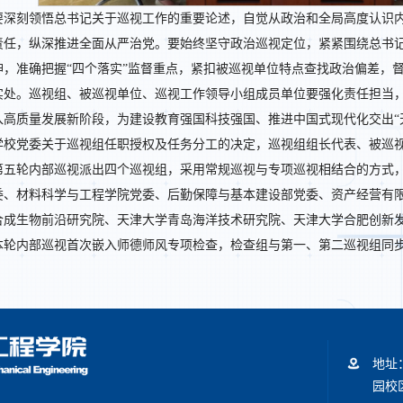
要深刻领悟总书记关于巡视工作的重要论述，自觉从政治和全局高度认识
责任，纵深推进全面从严治党。要始终坚守政治巡视定位，紧紧围绕总书
神，准确把握“四个落实”监督重点，紧扣被巡视单位特点查找政治偏差，
实处。巡视组、被巡视单位、巡视工作领导小组成员单位要强化责任担当
入高质量发展新阶段，为建设教育强国科技强国、推进中国式现代化交出“
学校党委关于巡视组任职授权及任务分工的决定，巡视组组长代表、被巡
第五轮内部巡视派出四个巡视组，采用常规巡视与专项巡视相结合的方式
委、材料科学与工程学院党委、后勤保障与基本建设部党委、资产经营有
合成生物前沿研究院、天津大学青岛海洋技术研究院、天津大学合肥创新
本轮内部巡视首次嵌入师德师风专项检查，检查组与第一、第二巡视组同
地址
园校区