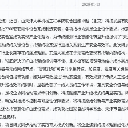
2026-01-13
王炜）近日，由天津大学机械工程学院联合国能卓越（北京）科技发展有限
首批2200套软硬件设备完成制造安装，各项指标均满足企业设计要求，标
校实验室成功实现产业化落地，为传统能源行业智能化转型升级提供了“天
输系统的关键设备，托辊的稳定运行直接关系到生产安全与效率。此次研发
了行业长期存在的痛点难题。其最大亮点在于无需改变现有托辊内部结构
电，彻底解决了矿山托辊线缆供电不便、北方极寒区域锂电池维护成本高
感器与无线网络节点，“智慧托辊”可实时采集转速、加速度、温度等关键
具备阈值报警功能，能对异常数据进行动态监测，有效规避了传统人工巡
提升巡检效率的同时，显著改善了一线人员的工作环境，兼具安全价值与
地，是校企协同推动需求牵引创新、科技赋能产业升级模式的典型实践。
求，精准对接成本控制与可靠性保障要求，将科技原始创新与产业实际需
队还依托智慧化矿山建设需求，成功获批国家自然科学基金、天津市自然科
良性循环。
是，项目研发同步推动了实践育人模式创新。将企业遇到的技术难题细化