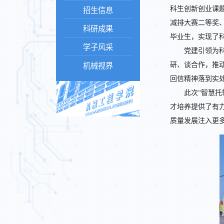
科生创新创业课
招生信息
减排大赛二等奖
科研成果
毕业生，实现了
学子风采
党建引领为
研、谈合作，推
机械视界
回信精神落到实
此次“智慧
才培养提供了有
质量发展注入更多