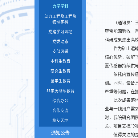
力学学科
动力工程及工程热
物理学科
（通讯员：
雁宝能源验收。
党建学习园地
科研成果走出高
党委动态
作为矿山运
支部风采
核心优势，破解
本科生教育
置传感器持续供
研究生教育
依托内置传
留学生教育
测。同时，设备
非学历继续教育
严重等问题，在
此次成果落
综合办公
业与一线用户需
合作交流
时，我院研究团
校友天地
关、项目支撑”的
通知公告
值得关注的