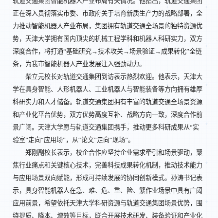
轨道交通集团智能机器人产业布局有关情况。他指出，轨道交通集团
正在深入贯彻落实市委、市政府关于培育新质生产力的战略部署，全
力推动智能机器人产业布局，集团拥有轨道交通全场景的独特资源优
势，天津大学拥有国内顶尖的机械工程学科和机器人科研实力，双方
深度合作，将打通“基础研究→技术攻关→场景验证→成果转化”全链
条，为我市智能机器人产业发展注入强劲动力。
柴立元校长对轨道交通集团到访表示热烈欢迎。他表示，天津大
学在具身智能、人形机器人、工业机器人与智能装备等方向拥有雄厚
科研实力和人才储备。轨道交通集团拥有丰富的轨道交通全场景资源
和产业化平台优势，双方优势高度互补、战略方向一致，深度合作前
景广阔。天津大学愿与轨道交通集团携手，推动更多科研成果从“实
验室”走向“应用场”，从“论文”走向“现场”。
郑刚副校长表示，校企合作应坚持企业需求牵引和场景驱动，聚
焦行业痛点和关键核心技术，完善科技成果转化机制，推动技术能力
与应用场景双向赋能，形成可持续发展的协同创新模式。孙涛书记表
示，具身智能机器人在急、难、危、重、险、繁作业场景中具有广阔
应用前景，希望依托天津大学科研资源与轨道交通集团场景优势，围
绕提质、降本、增效等目标，联合开展技术研发、装备验证和产业化