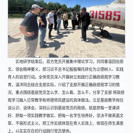
实地研学结束后，双方党员开展集中理论学习，共同重温回信原
文、领会精神要义，把习近平总书记殷殷嘱托转化为立德树人、实践
育人的自觉行动。全体党员深入开展树立和践行正确政绩观学习教
育，温洋同志结合支部实际，介绍了支部开展正确政绩观学习的情
况，重点围绕基层党员怎么学、怎么看、怎么干，分享了支部 将政绩
观学习融入日常教学和师德师风建设的具体做法。立足基层教学岗位
谈认识、谈体会，深刻认识到基层党员的政绩，就是把每一堂课讲
好、把每一项实践教学做实、把每一名学生培养好，坚决不做表面文
章、不搞形式主义，把工作实绩体现在育人实效上、体现在师生满意
上，以实实在在的行动践行党员使命。