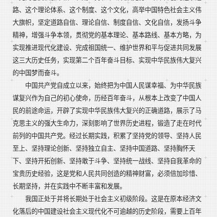
路、这个理论体系、这个制度、这个文化，高举中国特色社会主义伟
大旗帜，坚定道路自信、理论自信、制度自信、文化自信，发扬斗争
精神，增强斗争本领，贯彻党的基本理论、基本路线、基本方略，为
实现推进现代化建设、完成祖国统一、维护世界和平与促进共同发展
这三大历史任务，实现第二个百年奋斗目标、实现中华民族伟大复兴
的中国梦而奋斗。
中国共产党自成立以来，始终把为中国人民谋幸福、为中华民族
谋复兴作为自己的初心使命，历经百年奋斗，从根本上改变了中国人
民的前途命运，开辟了实现中华民族伟大复兴的正确道路，展示了马
克思主义的强大生命力，深刻影响了世界历史进程，锻造了走在时代
前列的中国共产党。经过长期实践，积累了坚持党的领导、坚持人民
至上、坚持理论创新、坚持独立自主、坚持中国道路、坚持胸怀天
下、坚持开拓创新、坚持敢于斗争、坚持统一战线、坚持自我革命的
宝贵历史经验，这是党和人民共同创造的精神财富，必须倍加珍惜、
长期坚持，并在实践中不断丰富和发展。
我国正处于并将长期处于社会主义初级阶段。这是在原本经济文
化落后的中国建设社会主义现代化不可逾越的历史阶段，需要上百年