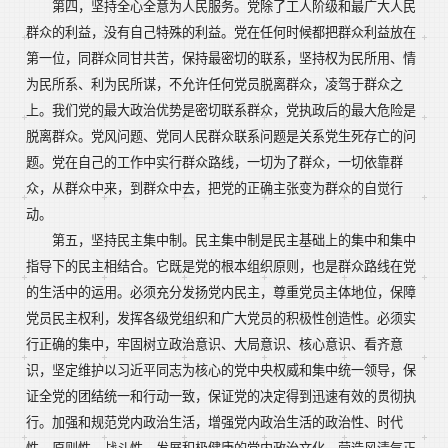
第四，坚持全心全意为人民服务。党除了工人阶级和最广大人民
群众的利益，没有自己特殊的利益。党在任何时候都把群众利益放在
第一位，同群众同甘共苦，保持最密切的联系，坚持权为民所用、情
为民所系、利为民所谋，不允许任何党员脱离群众，凌驾于群众之
上。我们党的最大政治优势是密切联系群众，党执政后的最大危险是
脱离群众。党风问题、党同人民群众联系问题是关系党生死存亡的问
题。党在自己的工作中实行群众路线，一切为了群众，一切依靠群
众，从群众中来，到群众中去，把党的正确主张变为群众的自觉行
动。
第五，坚持民主集中制。民主集中制是民主基础上的集中和集中
指导下的民主相结合。它既是党的根本组织原则，也是群众路线在党
的生活中的运用。必须充分发扬党内民主，尊重党员主体地位，保障
党员民主权利，发挥各级党组织和广大党员的积极性创造性。必须实
行正确的集中，牢固树立政治意识、大局意识、核心意识、看齐意
识，坚定维护以习近平同志为核心的党中央权威和集中统一领导，保
证全党的团结统一和行动一致，保证党的决定得到迅速有效的贯彻执
行。加强和规范党内政治生活，增强党内政治生活的政治性、时代