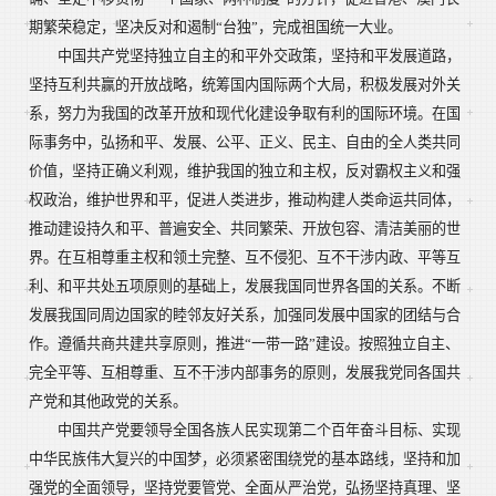
期繁荣稳定，坚决反对和遏制“台独”，完成祖国统一大业。
中国共产党坚持独立自主的和平外交政策，坚持和平发展道路，
坚持互利共赢的开放战略，统筹国内国际两个大局，积极发展对外关
系，努力为我国的改革开放和现代化建设争取有利的国际环境。在国
际事务中，弘扬和平、发展、公平、正义、民主、自由的全人类共同
价值，坚持正确义利观，维护我国的独立和主权，反对霸权主义和强
权政治，维护世界和平，促进人类进步，推动构建人类命运共同体，
推动建设持久和平、普遍安全、共同繁荣、开放包容、清洁美丽的世
界。在互相尊重主权和领土完整、互不侵犯、互不干涉内政、平等互
利、和平共处五项原则的基础上，发展我国同世界各国的关系。不断
发展我国同周边国家的睦邻友好关系，加强同发展中国家的团结与合
作。遵循共商共建共享原则，推进“一带一路”建设。按照独立自主、
完全平等、互相尊重、互不干涉内部事务的原则，发展我党同各国共
产党和其他政党的关系。
中国共产党要领导全国各族人民实现第二个百年奋斗目标、实现
中华民族伟大复兴的中国梦，必须紧密围绕党的基本路线，坚持和加
强党的全面领导，坚持党要管党、全面从严治党，弘扬坚持真理、坚