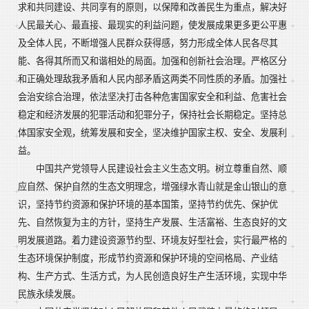
求和共同建设、共同享有的原则，以保障和改善民生为重点，解决好
人民最关心、最直接、最现实的利益问题，使发展成果更多更公平惠
及全体人民，不断增强人民群众获得感，努力形成全体人民各尽其
能、各得其所而又和谐相处的局面。加强和创新社会治理。严格区分
和正确处理敌我矛盾和人民内部矛盾这两类不同性质的矛盾。加强社
会治安综合治理，依法坚决打击各种危害国家安全和利益、危害社会
稳定和经济发展的犯罪活动和犯罪分子，保持社会长期稳定。坚持总
体国家安全观，统筹发展和安全，坚决维护国家主权、安全、发展利
益。
中国共产党领导人民建设社会主义生态文明。树立尊重自然、顺
应自然、保护自然的生态文明理念，增强绿水青山就是金山银山的意
识，坚持节约资源和保护环境的基本国策，坚持节约优先、保护优
先、自然恢复为主的方针，坚持生产发展、生活富裕、生态良好的文
明发展道路。着力建设资源节约型、环境友好型社会，实行最严格的
生态环境保护制度，形成节约资源和保护环境的空间格局、产业结
构、生产方式、生活方式，为人民创造良好生产生活环境，实现中华
民族永续发展。