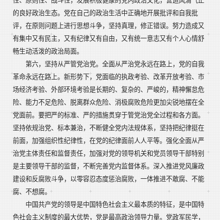
性、原则性、战斗性，发展积极健康的党内政治文化，营造风清气正
的良好政治生态。党在自己的政治生活中正确地开展批评和自我批
评，在原则问题上进行思想斗争，坚持真理，修正错误。努力造成又
有集中又有民主，又有纪律又有自由，又有统一意志又有个人心情舒
畅生动活泼的政治局面。
第六，坚持从严管党治党。全面从严治党永远在路上，党的自我
革命永远在路上。新形势下，党面临的执政考验、改革开放考验、市
场经济考验、外部环境考验是长期的、复杂的、严峻的，精神懈怠危
险、能力不足危险、脱离群众危险、消极腐败危险更加尖锐地摆在全
党面前。要把严的标准、严的措施贯穿于管党治党全过程和各方面。
坚持依规治党、标本兼治，不断健全党内法规体系，坚持把纪律挺在
前面，加强组织性纪律性，在党的纪律面前人人平等。强化全面从严
治党主体责任和监督责任，加强对党的领导机关和党员领导干部特别
是主要领导干部的监督，不断完善党内监督体系。深入推进党风廉政
建设和反腐败斗争，以零容忍态度惩治腐败，一体推进不敢腐、不能
腐、不想腐。
中国共产党的领导是中国特色社会主义最本质的特征，是中国特
色社会主义制度的最大优势，党是最高政治领导力量。党政军民学，