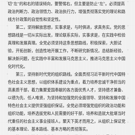
切“左”的和右的错误倾向，要警惕右，但主要是防止“左”。必须提高
政治判断力、政治领悟力、政治执行力，增强贯彻落实党的理论和路
线方针政策的自觉性和坚定性。
第二，坚持解放思想，实事求是，与时俱进，求真务实。党的思
想路线是一切从实际出发，理论联系实际，实事求是，在实践中检验
真理和发展真理。全党必须坚持这条思想路线，积极探索，大胆试
验，开拓创新，创造性地开展工作，不断研究新情况，总结新经验，
解决新问题，在实践中丰富和发展马克思主义，推进马克思主义中国
化时代化。
第三，坚持新时代党的组织路线。全面贯彻习近平新时代中国特
色社会主义思想，以组织体系建设为重点，着力培养忠诚干净担当的
高素质干部，着力集聚爱国奉献的各方面优秀人才，坚持德才兼备、
以德为先、任人唯贤，为坚持和加强党的全面领导、坚持和发展中国
特色社会主义提供坚强组织保证。全党必须增强党组织的政治功能和
组织功能，培养选拔党和人民需要的好干部，培养和造就大批堪当时
代重任的社会主义事业接班人，聚天下英才而用之，从组织上保证党
的基本理论、基本路线、基本方略的贯彻落实。