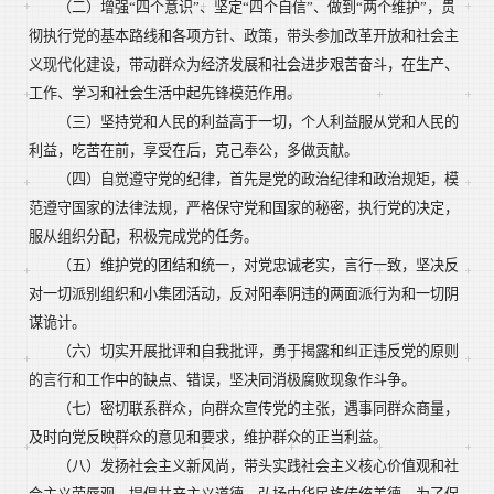
（二）增强“四个意识”、坚定“四个自信”、做到“两个维护”，贯
彻执行党的基本路线和各项方针、政策，带头参加改革开放和社会主
义现代化建设，带动群众为经济发展和社会进步艰苦奋斗，在生产、
工作、学习和社会生活中起先锋模范作用。
（三）坚持党和人民的利益高于一切，个人利益服从党和人民的
利益，吃苦在前，享受在后，克己奉公，多做贡献。
（四）自觉遵守党的纪律，首先是党的政治纪律和政治规矩，模
范遵守国家的法律法规，严格保守党和国家的秘密，执行党的决定，
服从组织分配，积极完成党的任务。
（五）维护党的团结和统一，对党忠诚老实，言行一致，坚决反
对一切派别组织和小集团活动，反对阳奉阴违的两面派行为和一切阴
谋诡计。
（六）切实开展批评和自我批评，勇于揭露和纠正违反党的原则
的言行和工作中的缺点、错误，坚决同消极腐败现象作斗争。
（七）密切联系群众，向群众宣传党的主张，遇事同群众商量，
及时向党反映群众的意见和要求，维护群众的正当利益。
（八）发扬社会主义新风尚，带头实践社会主义核心价值观和社