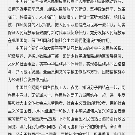
中国共产党坚持对人民解放军和其他人民武装力量的绝对领导，
贯彻习近平强军思想，加强人民解放军的建设，坚持政治建军、改革
强军、科技强军、人才强军、依法治军，建设一支听党指挥、能打胜
仗、作风优良的人民军队，把人民军队建设成为世界一流军队，切实
保证人民解放军有效履行新时代军队使命任务，充分发挥人民解放军
在巩固国防、保卫祖国和参加社会主义现代化建设中的作用。
中国共产党维护和发展平等团结互助和谐的社会主义民族关系，
积极培养、选拔少数民族干部，帮助少数民族和民族地区发展经济、
文化和社会事业，铸牢中华民族共同体意识，实现各民族共同团结奋
斗、共同繁荣发展。全面贯彻党的宗教工作基本方针，团结信教群众
为经济社会发展作贡献。
中国共产党同全国各民族工人、农民、知识分子团结在一起，同
各民主党派、无党派人士、各民族的爱国力量团结在一起，进一步发
展和壮大由全体社会主义劳动者、社会主义事业的建设者、拥护社会
主义的爱国者、拥护祖国统一和致力于中华民族伟大复兴的爱国者组
成的最广泛的爱国统一战线。不断加强全国人民包括香港特别行政区
同胞、澳门特别行政区同胞、台湾同胞和海外侨胞的团结。全面准
确、坚定不移贯彻“一个国家、两种制度”的方针，促进香港、澳门长