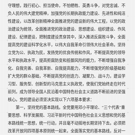
守理想，践行初心、担当使命，不怕牺牲、英勇斗争，对党忠诚、不
负人民的伟大建党精神，加强党的长期执政能力建设、先进性和纯洁
性建设，以改革创新精神全面推进党的建设新的伟大工程，以党的政
治建设为统领，全面推进党的政治建设、思想建设、组织建设、作风
建设、纪律建设，把制度建设贯穿其中，深入推进反腐败斗争，全面
提高党的建设科学化水平，以伟大自我革命引领伟大社会革命。坚持
立党为公、执政为民，发扬党的优良传统和作风，不断提高党的领导
水平和执政水平，提高拒腐防变和抵御风险的能力，不断增强自我净
化、自我完善、自我革新、自我提高能力，不断增强党的阶级基础和
扩大党的群众基础，不断提高党的创造力、凝聚力、战斗力，建设学
习型、服务型、创新型的马克思主义执政党，使我们党始终走在时代
前列，成为领导全国人民沿着中国特色社会主义道路不断前进的坚强
核心。党的建设必须坚决实现以下六项基本要求：
第一，坚持党的基本路线。全党要用邓小平理论、“三个代表”重
要思想、科学发展观、习近平新时代中国特色社会主义思想和党的基
本路线统一思想，统一行动，并且毫不动摇地长期坚持下去。必须把
改革开放同四项基本原则统一起来，全面落实党的基本路线，反对一