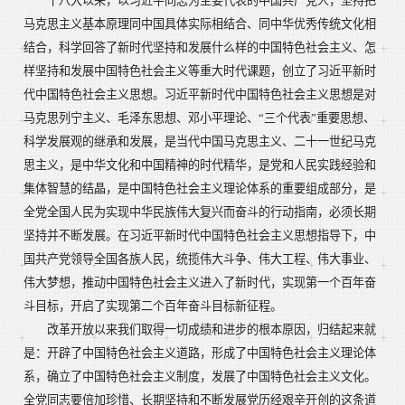
十八大以来，以习近平同志为主要代表的中国共产党人，坚持把
马克思主义基本原理同中国具体实际相结合、同中华优秀传统文化相
结合，科学回答了新时代坚持和发展什么样的中国特色社会主义、怎
样坚持和发展中国特色社会主义等重大时代课题，创立了习近平新时
代中国特色社会主义思想。习近平新时代中国特色社会主义思想是对
马克思列宁主义、毛泽东思想、邓小平理论、“三个代表”重要思想、
科学发展观的继承和发展，是当代中国马克思主义、二十一世纪马克
思主义，是中华文化和中国精神的时代精华，是党和人民实践经验和
集体智慧的结晶，是中国特色社会主义理论体系的重要组成部分，是
全党全国人民为实现中华民族伟大复兴而奋斗的行动指南，必须长期
坚持并不断发展。在习近平新时代中国特色社会主义思想指导下，中
国共产党领导全国各族人民，统揽伟大斗争、伟大工程、伟大事业、
伟大梦想，推动中国特色社会主义进入了新时代，实现第一个百年奋
斗目标，开启了实现第二个百年奋斗目标新征程。
改革开放以来我们取得一切成绩和进步的根本原因，归结起来就
是：开辟了中国特色社会主义道路，形成了中国特色社会主义理论体
系，确立了中国特色社会主义制度，发展了中国特色社会主义文化。
全党同志要倍加珍惜、长期坚持和不断发展党历经艰辛开创的这条道