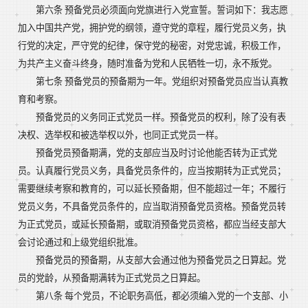
第六条 预备党员必须面向党旗进行入党宣誓。誓词如下：我志愿
加入中国共产党，拥护党的纲领，遵守党的章程，履行党员义务，执
行党的决定，严守党的纪律，保守党的秘密，对党忠诚，积极工作，
为共产主义奋斗终身，随时准备为党和人民牺牲一切，永不叛党。
第七条 预备党员的预备期为一年。党组织对预备党员应当认真教
育和考察。
预备党员的义务同正式党员一样。预备党员的权利，除了没有表
决权、选举权和被选举权以外，也同正式党员一样。
预备党员预备期满，党的支部应当及时讨论他能否转为正式党
员。认真履行党员义务，具备党员条件的，应当按期转为正式党员；
需要继续考察和教育的，可以延长预备期，但不能超过一年；不履行
党员义务，不具备党员条件的，应当取消预备党员资格。预备党员转
为正式党员，或延长预备期，或取消预备党员资格，都应当经支部大
会讨论通过和上级党组织批准。
预备党员的预备期，从支部大会通过他为预备党员之日算起。党
员的党龄，从预备期满转为正式党员之日算起。
第八条 每个党员，不论职务高低，都必须编入党的一个支部、小