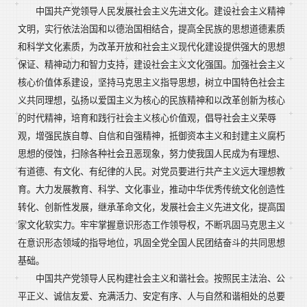
中国共产党领导人民发展社会主义先进文化。建设社会主义精神
文明，实行依法治国和以德治国相结合，提高全民族的思想道德素质
和科学文化素质，为改革开放和社会主义现代化建设提供强大的思想
保证、精神动力和智力支持，建设社会主义文化强国。加强社会主义
核心价值体系建设，坚持马克思主义指导思想，树立中国特色社会主
义共同理想，弘扬以爱国主义为核心的民族精神和以改革创新为核心
的时代精神，培育和践行社会主义核心价值观，倡导社会主义荣辱
观，增强民族自尊、自信和自强精神，抵御资本主义和封建主义腐朽
思想的侵蚀，扫除各种社会丑恶现象，努力使我国人民成为有理想、
有道德、有文化、有纪律的人民。对党员要进行共产主义远大理想教
育。大力发展教育、科学、文化事业，推动中华优秀传统文化创造性
转化、创新性发展，继承革命文化，发展社会主义先进文化，提高国
家文化软实力。牢牢掌握意识形态工作领导权，不断巩固马克思主义
在意识形态领域的指导地位，巩固全党全国人民团结奋斗的共同思想
基础。
中国共产党领导人民构建社会主义和谐社会。按照民主法治、公
平正义、诚信友爱、充满活力、安定有序、人与自然和谐相处的总要